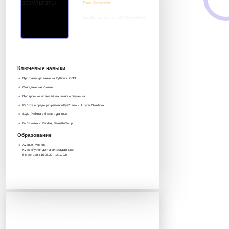
Data Scientist
Заработная плата - 120 000 руб/мес
8 917 552 03 33
it@avenue-pro.ru
Ключевые навыки
Программирование на Python + ОПП
Создание чат-ботов
Построение моделей машинного обучения
Работа в среде разработки PyCharm и Jupyter Notebook
SQL. Работа с базами данных
Библиотеки: Pandas, BeautifulSoup
Образование
Avenue. Москва
Курс «Python для анализа данных»‎
5 месяцев. (15.06.22 - 15.11.22)
Александр Ильин