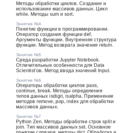
Методы обработки циклов. Создание и
использование массивов данных. Цикл
while. Методы sum и sort.
Занятие №4
Понятие функции в программировании.
Оператор создания функции def.
Аргументы функции. Внутренняя структура
функции. Метод возврата значения return.
Занятие №5
Среда разработки Jupyter Notebook.
Отличительные особенности для Data
Scientist'ов. Метод ввода значений Input.
Занятие №6
Операторы обработки циклов pass,
continue, break. Методы определения
типов данных isdigit, isalpha. Применение
методов remove, pop, index для обработки
массивов данных.
Занятие №7
Python Zen. Методы обработки строк split и
join. Тип массивов данных set. Основное
понятие словаря, методы dict. Обработка и