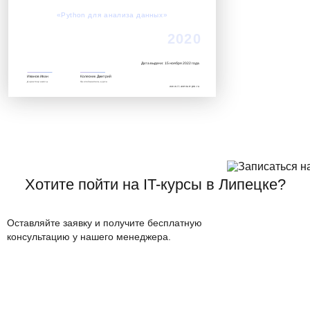
Успешно завершил обучение по курсу:
«Python для анализа данных»‎
2020
Дата выдачи: 15 ноября 2022 года
Иванов Иван
Колесник Дмитрий
Директор школы
Преподаватель курса
www.it.avenue-pro.ru
Хотите пойти на IT-курсы в Липецке?
Оставляйте заявку и получите бесплатную
консультацию у нашего менеджера.