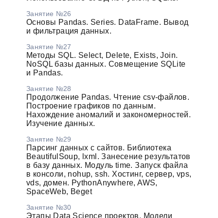
Занятие №26
Основы Pandas. Series. DataFrame. Вывод
и фильтрация данных.
Занятие №27
Методы SQL. Select, Delete, Exists, Join.
NoSQL базы данных. Совмещение SQLite
и Pandas.
Занятие №28
Продолжение Pandas. Чтение csv-файлов.
Построение графиков по данным.
Нахождение аномалий и закономерностей.
Изучение данных.
Занятие №29
Парсинг данных с сайтов. Библиотека
BeautifulSoup, lxml. Занесение результатов
в базу данных. Модуль time. Запуск файла
в консоли, nohup, ssh. Хостинг, сервер, vps,
vds, домен. PythonAnywhere, AWS,
SpaceWeb, Beget
Занятие №30
Этапы Data Science проектов. Модели