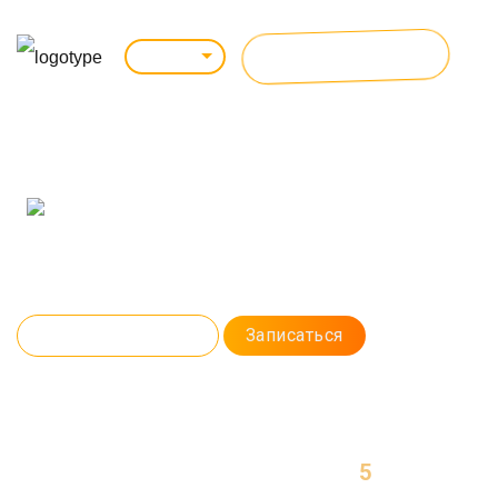
ВСЕ КУРСЫ
Липецк
PYTHON
ДЛЯ АНАЛИЗА ДАННЫХ
Создадите Telegram-бота, проект машинного обучения, а также
поработаете с искусственным интеллектом. На практике освоите
Python в контексте Data Science. Каждый урок будете получать мощный
фидбэк от преподавателя.
Программа курса
Записаться
5