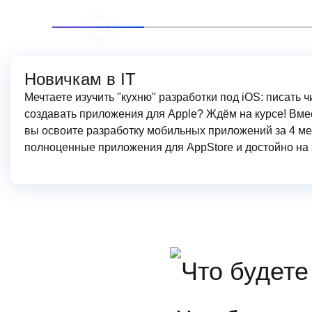
Новичкам в IT
Мечтаете изучить "кухню" разработки под iOS: писать ч
создавать приложения для Apple? Ждём на курсе! Вме
вы освоите разработку мобильных приложений за 4 ме
полноценные приложения для AppStore и достойно на 
4
Модуль.
Мобильная разработка (
4-й м
Длительность: 21 Ак.