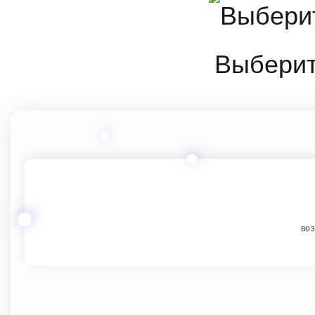
Выберит
воз