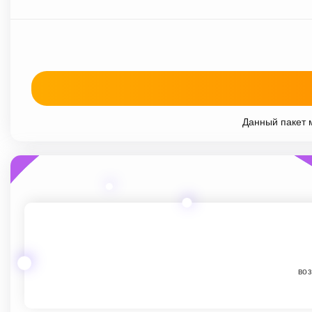
Данный пакет м
воз