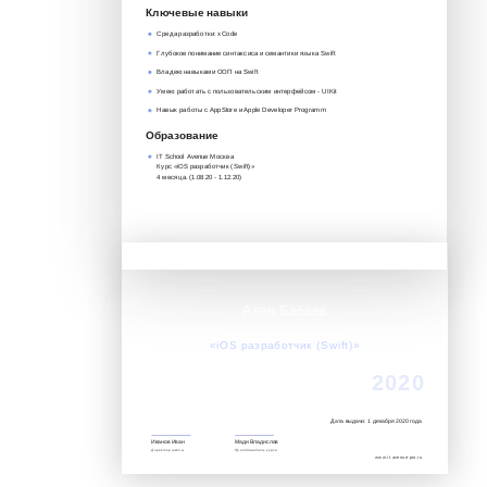
Ключевые навыки
Среда разработки: xCode
Глубокое понимание синтаксиса и семантики языка Swift
Владею навыками ООП на Swift
Умею работать с пользовательским интерфейсом - UIKit
Навык работы с AppStore и Apple Developer Programm
Образование
IT School Avenue Москва
Курс «iOS разработчик (Swift)»‎
4 месяца. (1.08.20 - 1.12.20)
Алан Бабаев
Успешно завершил обучение по курсу:
«iOS разработчик (Swift)»‎
2020
Дата выдачи: 1 декабря 2020 года
Иванов Иван
Мади Владислав
Директор школы
Преподаватель курса
www.it.avenue-pro.ru