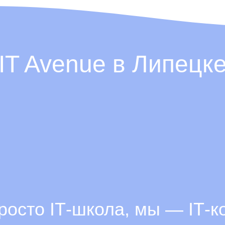
IT Avenue в Липецк
росто ІТ-школа, мы — ІТ-к