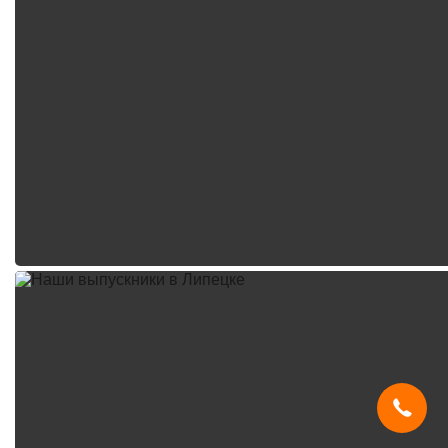
Мы используем
cookies
и систему
SmartCaptcha
, чтобы сайт был
удобным, быстрым и защищённым.
Продолжая, вы принимаете условия.