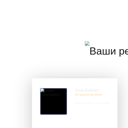
Алан Бабаев
iOS разработчик (Swift)
Заработная плата - 130 000 руб/мес
8 917 552 03 33
it@avenue-pro.ru