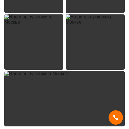
Мы используем
cookies
и систему
SmartCaptcha
, чтобы сайт был
удобным, быстрым и защищённым.
Продолжая, вы принимаете условия.