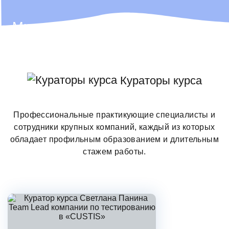
Мы не просто ІТ-школа, мы — ІТ-
компания,
которая всегда ищет таланты!
Кураторы курса
Поэтому лучших выпускников
Профессиональные практикующие специалисты и
мы иногда забираем себе в команду
сотрудники крупных компаний, каждый из которых
обладает профильным образованием и длительным
🫶
стажем работы.