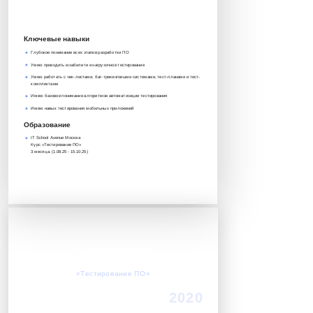
8 917 552 03 33
it@avenue-pro.ru
Ключевые навыки
Глубокое понимание всех этапов разработки ПО
Умею проводить юзабилити и нагрузочное тестирование
Умею работать с чек-листами, баг-трекинговыми системами, тест-планами и тест-
комплектами
Имею базовое понимание алгоритмов автоматизиции тестирования
Имею навык тестирования мобильных приложений
Образование
IT School Avenue Москва
Курс «Тестирование ПО»‎
3 месяца. (1.08.25 - 15.10.25)
Сергей Левченко
Успешно завершил обучение по курсу:
«Тестирование ПО»‎
2020