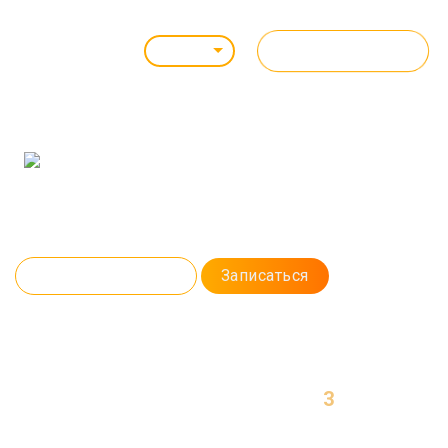
ВСЕ КУРСЫ
Липецк
ТЕСТИРОВАНИЕ ПО
Профессия Тестировщик – это возможность работать в сфере IT без
знания программирования. Вы научитесь тестировать работу сайтов и
приложений, изучите баг-трекинговые системы и составите первые баг-
репорты.
Программа курса
Записаться
3
МЕСЯЦА