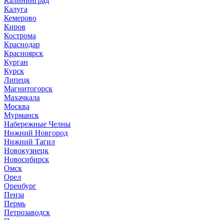
Калининград
Калуга
Кемерово
Киров
Кострома
Краснодар
Красноярск
Курган
Курск
Липецк
Магнитогорск
Махачкала
Москва
Мурманск
Набережные Челны
Нижний Новгород
Нижний Тагил
Новокузнецк
Новосибирск
Омск
Орел
Оренбург
Пенза
Пермь
Петрозаводск