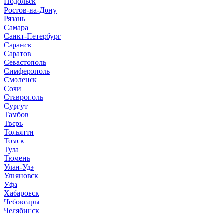
Подольск
Ростов-на-Дону
Рязань
Самара
Санкт-Петербург
Саранск
Саратов
Севастополь
Симферополь
Смоленск
Сочи
Ставрополь
Сургут
Тамбов
Тверь
Тольятти
Томск
Тула
Тюмень
Улан-Удэ
Ульяновск
Уфа
Хабаровск
Чебоксары
Челябинск