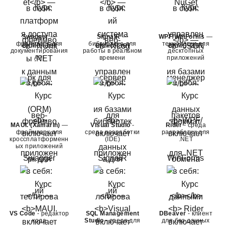
Swagger
—
SignalR
—
WPF/WinForms
—
фреймворк для
библиотека для
технологии для
документирования
работы в реальном
десктопных
API
времени
приложений
MAUI. (Xamarin)
—
Visual Studio
-
Rider
- среда
фреймворк для
среда разработки
разработки для
кроссплатформенн
(IDE)
.NET
ых приложений
VS Code
- редактор
SQL Management
DBeaver
- клиент
кода
Studio
- среда для
для баз данных