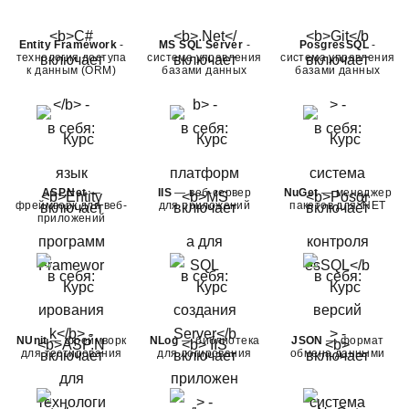
Entity Framework
-
MS SQL Server
-
PosgresSQL
-
технология доступа
система управления
система управления
к данным (ORM)
базами данных
базами данных
ASP.Net
—
IIS
— веб-сервер
NuGet
— менеджер
фреймворк для веб-
для приложений
пакетов для .NET
приложений
NUnit
— фреймворк
NLog
— библиотека
JSON
— формат
для тестирования
для логирования
обмена данными