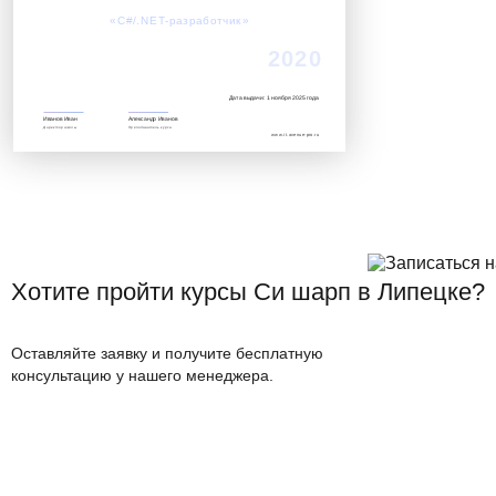
Успешно завершил обучение по курсу:
«C#/.NET-разработчик»‎
2020
Дата выдачи: 1 ноября 2025 года
Иванов Иван
Александр Иванов
Директор школы
Преподаватель курса
www.it.avenue-pro.ru
Хотите пройти курсы Си шарп в Липецке?
Оставляйте заявку и получите бесплатную
консультацию у нашего менеджера.