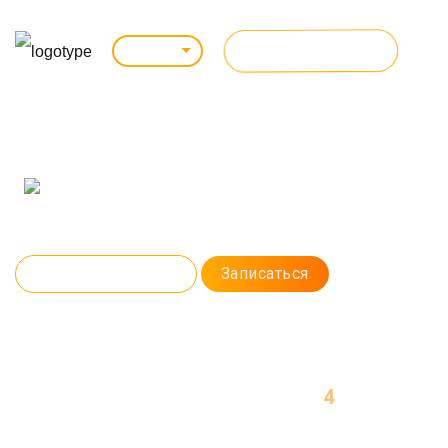
ВСЕ КУРСЫ
Липецк
КУРС ПРОГРАММИРОВАНИЯ C#/.NET-
РАЗРАБОТЧИК
С нуля до разработчика: научим писать код на C#, работать с базами
данных и создавать современные приложения на .NET.
Программа курса
Записаться
4
МЕСЯЦА