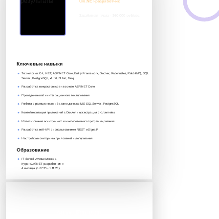
C#/.NET-разработчик
Заработная плата - 360 000 руб/мес
8 917 552 03 33
it@avenue.school
Ключевые навыки
Технологии: C#, .NET, ASP.NET Core, Entity Framework, Docker, Kubernetes, RabbitMQ, SQL
Server, PostgreSQL, xUnit, NUnit, Moq
Разработка микросервисов на основе ASP.NET Core
Проведение unit и интеграционного тестирования
Работа с реляционными базами данных: MS SQL Server, PostgreSQL
Контейнеризация приложений с Docker и оркестрация с Kubernetes
Использование асинхронного и многопоточного программирования
Разработка веб-API с использованием REST и SignalR
Настройка мониторинга приложений и логирования
Образование
IT School Avenue Москва
Курс «C#/.NET-разработчик »‎
4 месяца. (1.07.25 - 1.11.25)
Антон Копылов