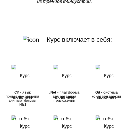
из трендов it-индустрии.
Курс включает в себя:
C#
- язык
.Net
- платформа
Git
- система
программирования
для создания
контроля версий
для платформы
приложений
.NET