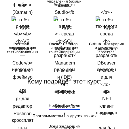
управления базами
данных
Postman
-
Docker Desktop
-
GitHub
- платформа
платформа для
инструмент для
для хостинга
тестирования API
контейнеризации
проектов
Кому подойдёт этот курс:
Новичкам с нуля
Программистам на других языках
Всем желающим