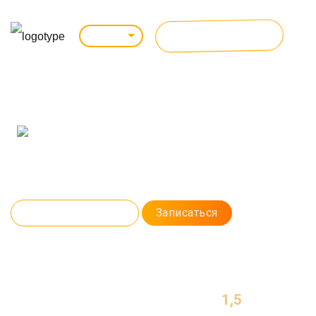
ВСЕ КУРСЫ
Липецк
ДИЗАЙН ДЛЯ НАЧИНАЮЩИХ
(PHOTOSHOP, ILLUSTRATOR)
Сделайте первый шаг в карьеру Графического Дизайнера. Если вы
никогда не работали с Adobe Photoshop и Adobe Illustrator, к концу
учебы вы их освоите. А еще научитесь создавать авторские
иллюстрации и ретушировать фотографии.
Программа курса
Записаться
1,5