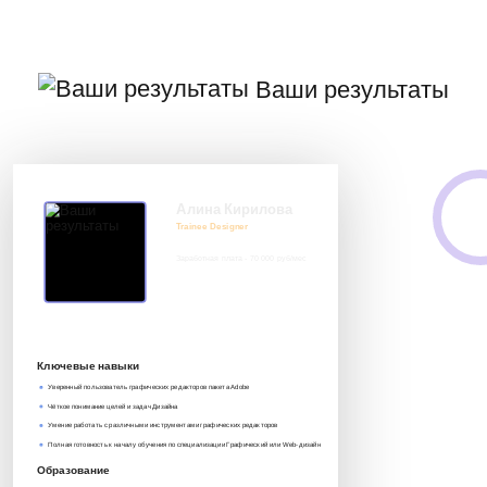
Ваши результаты
Алина Кирилова
Trainee Designer
Заработная плата - 70 000 руб/мес
8 917 552 03 33
it@avenue-pro.ru
Ключевые навыки
Уверенный пользователь графических редакторов пакета Adobe
Чёткое понимание целей и задач Дизайна
Умение работать с различными инструментами графических редакторов
Полная готовность к началу обучения по специализации Графический или Web-дизайн
Образование