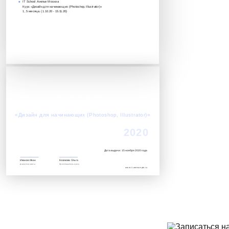
IT School Avenue Москва
Курс «Дизайн для начинающих (Photoshop, Illustrator)»‎
1, 5 месяца. (1.10.20 - 15.11.20)
Алина Кирилова
Успешно завершила обучение по курсу:
«Дизайн для начинающих (Photoshop, Illustrator)»‎
2020
Дата выдачи: 15 ноября 2020 года
Иванов Иван
Козякова Ольга
Директор школы
Преподаватель курса
www.it.avenue-pro.ru