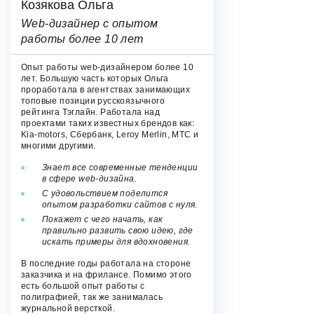
Козякова Ольга
Web-дизайнер с опытом
работы более 10 лет
Опыт работы web-дизайнером более 10
лет. Большую часть которых Ольга
проработала в агентствах занимающих
топовые позиции русскоязычного
рейтинга Тэглайн. Работала над
проектами таких известных брендов как:
Kia-motors, Сбербанк, Leroy Merlin, МТС и
многими другими.
Знает все современные тенденции
в сфере web-дизайна.
С удовольствием поделится
опытом разработки сайтов с нуля.
Покажет с чего начать, как
правильно развить свою идею, где
искать примеры для вдохновения.
В последние годы работала на стороне
заказчика и на фрилансе. Помимо этого
есть большой опыт работы с
полиграфией, так же занималась
журнальной версткой.