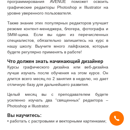
программирования AVENUE поможет освоить
графические редакторы Photoshop и Illustrator на
уровне уверенного пользователя.
Также знание этих популярных редакторов улучшит
резюме контент-менеджера, блогера, фотографа и
SMM-щика. Если вы один из перечисленных
специалистов, обязательно запишитесь на курс в
нашу школу. Выучите много лайфхаков, которые
будете регулярно применять в работе!
Что должен знать начинающий дизайнер
Курсы графического дизайна или веб-дизайна
лучше изучать после обучения на этом курсе. Он
длится всего месяц по 2 занятия в неделю, но дает
отличную базу для дальнейшего развития.
Целый месяц вы с преподавателем будете
усиленно изучать два “священных” редактора –
Photoshop и Illustrator.
Мы используем
cookies
и систему
SmartCaptcha
, чтобы сайт был
удобным, быстрым и защищённым.
Вы научитесь:
Продолжая, вы принимаете условия.
• работать с растровыми и векторными картинками;